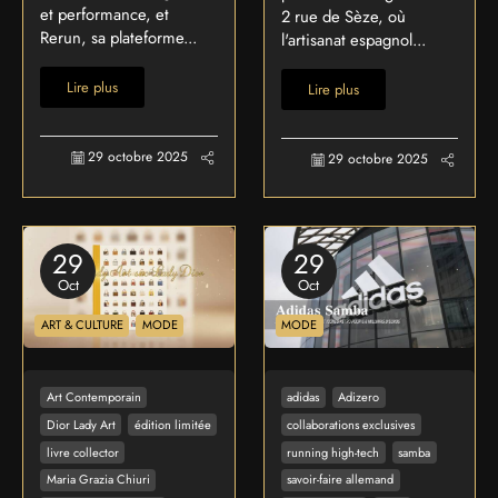
et performance, et
2 rue de Sèze, où
Rerun, sa plateforme...
l'artisanat espagnol...
Lire plus
Lire plus
29 octobre 2025
29 octobre 2025
29
29
Oct
Oct
ART & CULTURE
MODE
MODE
Art Contemporain
adidas
Adizero
Dior Lady Art
édition limitée
collaborations exclusives
livre collector
running high-tech
samba
Maria Grazia Chiuri
savoir-faire allemand