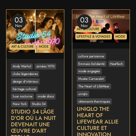
03
03
Nov
Nov
ART & CULTURE
LIFESTYLE & VOYAGES
MODE
ART & CULTURE
MODE
culture parisienne
Emmaüs Solidarité
HeatTech
Andy Warhol
années 1970
mode engagée
clubs légendaires
Musée Carnavalet
design d'intérieur
The Heart of LifeWear
héritage culturel
uniqlo
luxe nocturne
mode disco
vêtements thermiques
New York
Studio 54
UNIQLO THE
STUDIO 54 L’ÂGE
HEART OF
D’OR OÙ LA NUIT
LIFEWEAR ALLIE
DEVENAIT UNE
CULTURE ET
ŒUVRE D’ART
INNOVATION