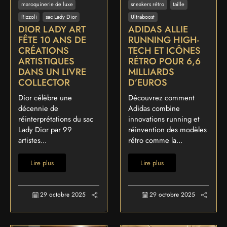
maroquinerie de luxe
sneakers rétro
taille
Rizzoli
sac Lady Dior
Ultraboost
DIOR LADY ART
ADIDAS ALLIE
FÊTE 10 ANS DE
RUNNING HIGH-
CRÉATIONS
TECH ET ICÔNES
ARTISTIQUES
RÉTRO POUR 6,6
DANS UN LIVRE
MILLIARDS
COLLECTOR
D’EUROS
Dior célèbre une
Découvrez comment
décennie de
Adidas combine
réinterprétations du sac
innovations running et
Lady Dior par 99
réinvention des modèles
artistes...
rétro comme la...
Lire plus
Lire plus
29 octobre 2025
29 octobre 2025