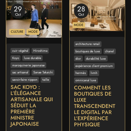
29
28
Oct
Oct
MODE
CULTURE
MODE
architecture retail
cuir végétal
Hiroshima
boutiques de luxe
chanel
Koyo
luxe durable
dior
durabilité luxe
maroquinerie japonaise
expérience client premium
sac artisanal
Sanae Takaichi
hermès
lvmh
savoir-faire nippon
taille
omnicanal luxe
SAC KOYO :
COMMENT LES
L’ÉLÉGANCE
BOUTIQUES DE
ARTISANALE QUI
LUXE
SÉDUIT LA
TRANSCENDENT
PREMIÈRE
LE DIGITAL PAR
MINISTRE
L’EXPÉRIENCE
JAPONAISE
PHYSIQUE