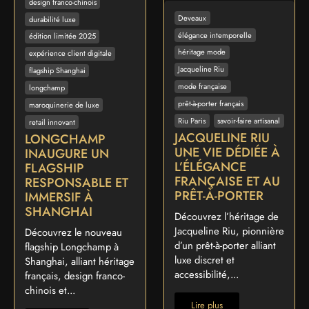
design franco-chinois
Deveaux
durabilité luxe
élégance intemporelle
édition limitée 2025
héritage mode
expérience client digitale
Jacqueline Riu
flagship Shanghai
mode française
longchamp
prêt-à-porter français
maroquinerie de luxe
Riu Paris
savoir-faire artisanal
retail innovant
JACQUELINE RIU
LONGCHAMP
UNE VIE DÉDIÉE À
INAUGURE UN
L’ÉLÉGANCE
FLAGSHIP
FRANÇAISE ET AU
RESPONSABLE ET
PRÊT-À-PORTER
IMMERSIF À
SHANGHAI
Découvrez l’héritage de
Jacqueline Riu, pionnière
Découvrez le nouveau
d’un prêt-à-porter alliant
flagship Longchamp à
luxe discret et
Shanghai, alliant héritage
accessibilité,...
français, design franco-
chinois et...
Lire plus