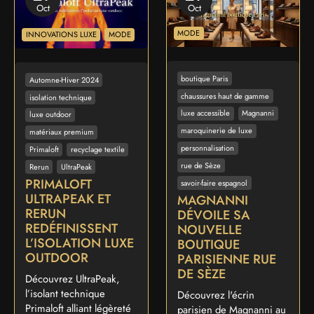
Oct
Oct
MODE
INNOVATIONS LUXE
MODE
boutique Paris
Automne-Hiver 2024
chaussures haut de gamme
isolation technique
luxe accessible
Magnanni
luxe outdoor
maroquinerie de luxe
matériaux premium
personnalisation
Primaloft
recyclage textile
rue de Sèze
Rerun
UltraPeak
PRIMALOFT
savoir-faire espagnol
ULTRAPEAK ET
MAGNANNI
RERUN
DÉVOILE SA
REDÉFINISSENT
NOUVELLE
L’ISOLATION LUXE
BOUTIQUE
OUTDOOR
PARISIENNE RUE
DE SÈZE
Découvrez UltraPeak,
l’isolant technique
Découvrez l'écrin
Primaloft alliant légèreté
parisien de Magnanni au