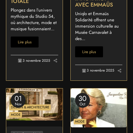
TOTALE
AVEC EMMAÜS
Plongez dans l’univers
Uniqlo et Emmaüs
mythique du Studio 54,
Solidarité offrent une
où architecture, mode et
immersion culturelle au
musique fusionnaient...
Musée Carnavalet à
des...
Lire plus
Lire plus
3 novembre 2025
3 novembre 2025
01
30
Nov
Oct
DESIGN & ARCHITECTURE
MODE
MODE