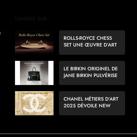
LUMIÈRE SUR :
ROLLS-ROYCE CHESS
SET UNE ŒUVRE D’ART
POUR LES AMATEURS
D’ÉCHECS
LE BIRKIN ORIGINEL DE
JANE BIRKIN PULVÉRISE
LES RECORDS À 8,6
MILLIONS D’EUROS
CHANEL MÉTIERS D’ART
2025 DÉVOILE NEW
YORK PAR MATTHIEU
BLAZY