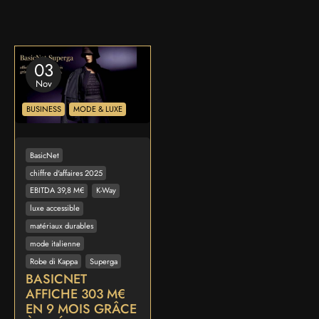
03
Nov
BUSINESS
MODE & LUXE
BasicNet
chiffre d'affaires 2025
EBITDA 39,8 M€
K-Way
luxe accessible
matériaux durables
mode italienne
Robe di Kappa
Superga
BASICNET
AFFICHE 303 M€
EN 9 MOIS GRÂCE