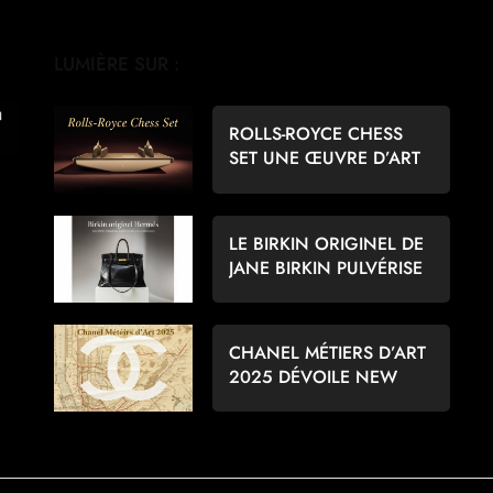
LUMIÈRE SUR :
ROLLS-ROYCE CHESS
SET UNE ŒUVRE D’ART
POUR LES AMATEURS
D’ÉCHECS
LE BIRKIN ORIGINEL DE
JANE BIRKIN PULVÉRISE
LES RECORDS À 8,6
MILLIONS D’EUROS
CHANEL MÉTIERS D’ART
2025 DÉVOILE NEW
YORK PAR MATTHIEU
BLAZY