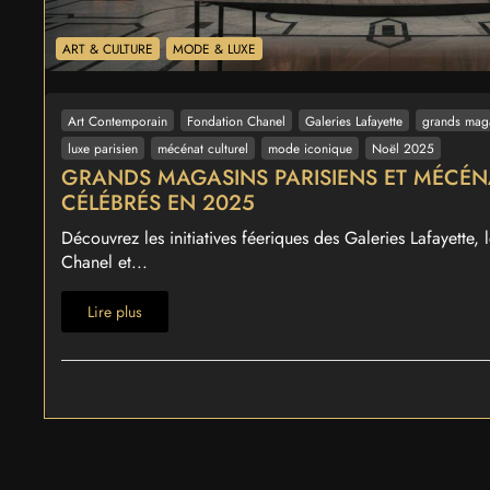
ART & CULTURE
MODE & LUXE
Art Contemporain
Fondation Chanel
Galeries Lafayette
grands maga
luxe parisien
mécénat culturel
mode iconique
Noël 2025
GRANDS MAGASINS PARISIENS ET MÉCÉN
CÉLÉBRÉS EN 2025
Découvrez les initiatives féeriques des Galeries Lafayette,
Chanel et...
Lire plus