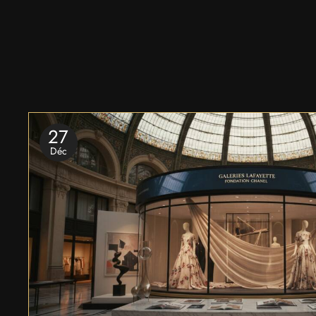
27
Déc