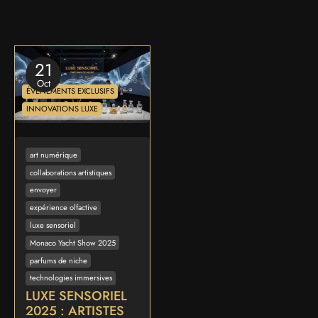
21
Oct
ÉVÉNEMENTS EXCLUSIFS
INNOVATIONS LUXE
art numérique
collaborations artistiques
envoyer
expérience olfactive
luxe sensoriel
Monaco Yacht Show 2025
parfums de niche
technologies immersives
LUXE SENSORIEL
2025 : ARTISTES