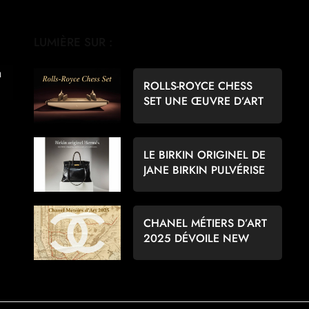
LUMIÈRE SUR :
ROLLS-ROYCE CHESS
SET UNE ŒUVRE D’ART
POUR LES AMATEURS
D’ÉCHECS
LE BIRKIN ORIGINEL DE
JANE BIRKIN PULVÉRISE
LES RECORDS À 8,6
MILLIONS D’EUROS
CHANEL MÉTIERS D’ART
2025 DÉVOILE NEW
YORK PAR MATTHIEU
BLAZY