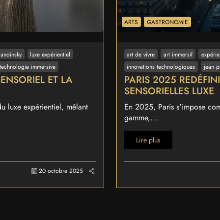
ARTS
GASTRONOMIE
andinsky
luxe expérientiel
art de vivre
art immersif
expérie
technologie immersive
innovations technologiques
jean p
SENSORIEL ET LA
PARIS 2025 REDÉFIN
SENSORIELLES LUXE
u luxe expérientiel, mêlant
En 2025, Paris s'impose comm
gamme,...
Lire plus
20 octobre 2025