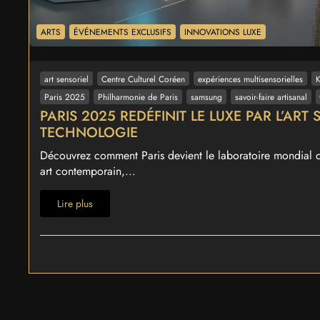
ARTS
ÉVÉNEMENTS EXCLUSIFS
INNOVATIONS LUXE
art sensoriel
Centre Culturel Coréen
expériences multisensorielles
K
Paris 2025
Philharmonie de Paris
samsung
savoir-faire artisanal
PARIS 2025 REDÉFINIT LE LUXE PAR L’ART 
TECHNOLOGIE
Découvrez comment Paris devient le laboratoire mondial d
art contemporain,...
Lire plus