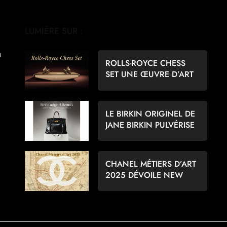
LUMIÈRE SUR :
ROLLS-ROYCE CHESS
SET UNE ŒUVRE D’ART
POUR LES AMATEURS
D’ÉCHECS
LE BIRKIN ORIGINEL DE
JANE BIRKIN PULVÉRISE
LES RECORDS À 8,6
MILLIONS D’EUROS
CHANEL MÉTIERS D’ART
2025 DÉVOILE NEW
YORK PAR MATTHIEU
BLAZY