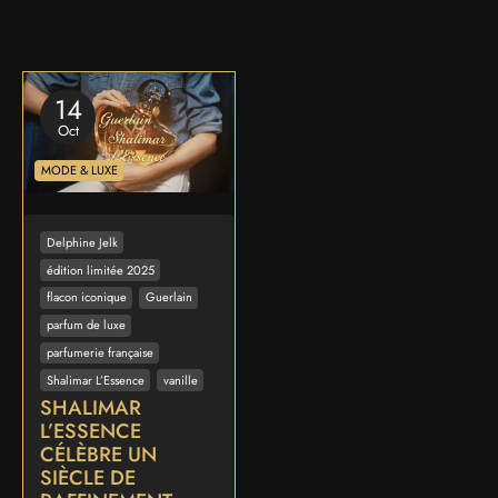
14
Oct
MODE & LUXE
Delphine Jelk
édition limitée 2025
flacon iconique
Guerlain
parfum de luxe
parfumerie française
Shalimar L’Essence
vanille
SHALIMAR
L’ESSENCE
CÉLÈBRE UN
SIÈCLE DE