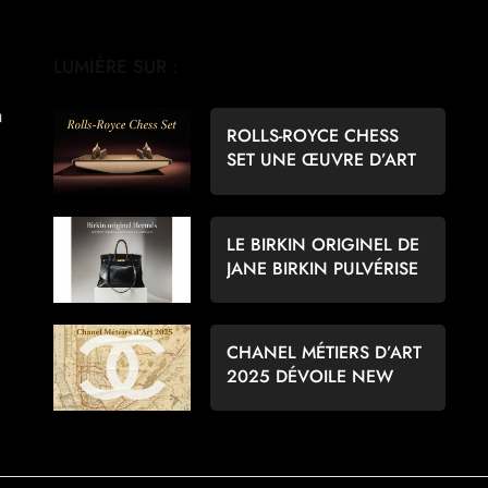
LUMIÈRE SUR :
ROLLS-ROYCE CHESS
SET UNE ŒUVRE D’ART
POUR LES AMATEURS
D’ÉCHECS
LE BIRKIN ORIGINEL DE
JANE BIRKIN PULVÉRISE
LES RECORDS À 8,6
MILLIONS D’EUROS
CHANEL MÉTIERS D’ART
2025 DÉVOILE NEW
YORK PAR MATTHIEU
BLAZY