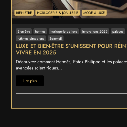
BIEN-ÊTRE
HORLOGERIE & JOAILLERIE
MODE & LUXE
Bien-être
hermès
horlogerie de luxe
innovations 2025
palaces
rythmes circadiens
Sommeil
LUXE ET BIEN-ÊTRE S’UNISSENT POUR RÉIN
VIVRE EN 2025
Découvrez comment Hermès, Patek Philippe et les palaces 
avancées scientifiques...
Lire plus