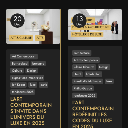
20
13
ART & CULTURE
Déc
Déc
DESIGN & ARCHITECTURE
HÔTELLERIE DE LUXE
ART & CULTURE
ARTS
architecture
Art Contemporain
Art Contemporain
Bernardaud
bretagne
Claire Tabouret
Design
Culture
Design
Harol
hôtels d'art
expositions immersives
Kunsthalle Mulhouse
luxe
Jeff Koons
luxe
paris
Philip Guston
tendances 2025
tendances 2025
L’ART
L’ART
CONTEMPORAIN
CONTEMPORAIN
S’INVITE DANS
REDÉFINIT LES
L’UNIVERS DU
CODES DU LUXE
LUXE EN 2025
EN 2025