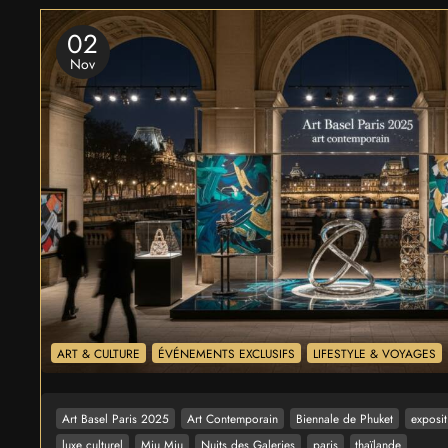
02
Nov
ART & CULTURE
ÉVÉNEMENTS EXCLUSIFS
LIFESTYLE & VOYAGES
Art Basel Paris 2025
Art Contemporain
Biennale de Phuket
exposit
luxe culturel
Miu Miu
Nuits des Galeries
paris
thaïlande