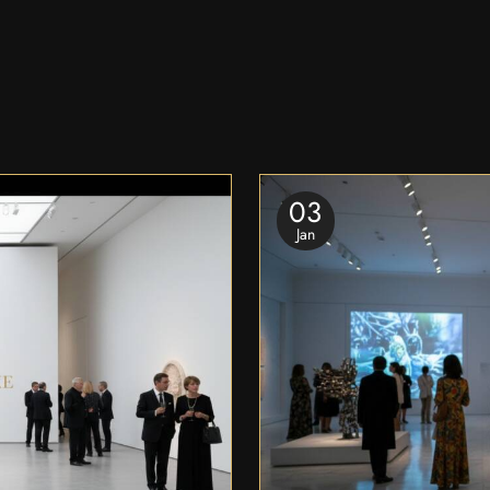
03
Jan