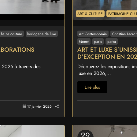
ART & CULTURE
PATRIMOINE CUL
haute couture
horlogerie de luxe
Art Contemporain
Christian Lacroi
Monet
paris
parka
ABORATIONS
ART ET LUXE S’UNIS
D’EXCEPTION EN 20
n 2026 à travers des
Découvrez les expositions imm
luxe en 2026,...
Lire plus
17 janvier 2026
29