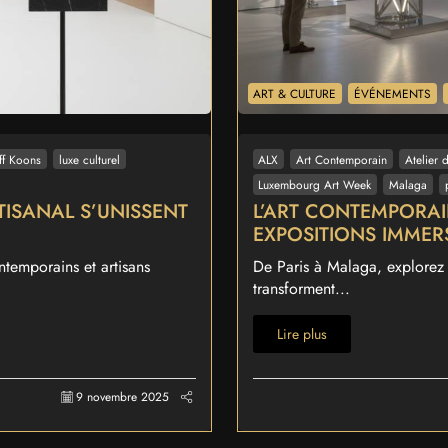
ART & CULTURE
ÉVÉNEMENTS
eff Koons
luxe culturel
ALX
Art Contemporain
Atelier 
Luxembourg Art Week
Malaga
TISANAL S’UNISSENT
L’ART CONTEMPORAI
EXPOSITIONS IMMER
ntemporains et artisans
De Paris à Malaga, explorez l
transforment...
Lire plus
9 novembre 2025