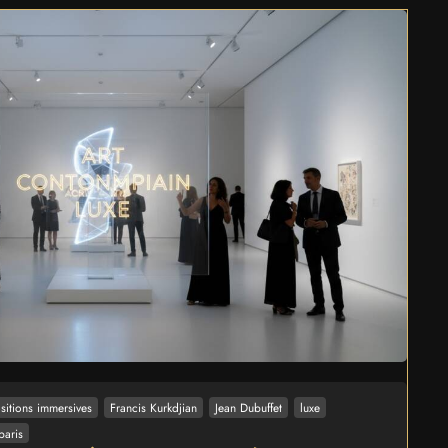
sitions immersives
Francis Kurkdjian
Jean Dubuffet
luxe
paris