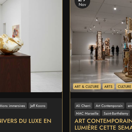
Nov
ART & CULTURE
ARTS
CULTURE
itions immersives
Jeff Koons
Ali Cherri
Art Contemporain
en
MAC Marseille
Saint-Barthélemy
NIVERS DU LUXE EN
ART CONTEMPORAIN 
LUMIÈRE CETTE SEM