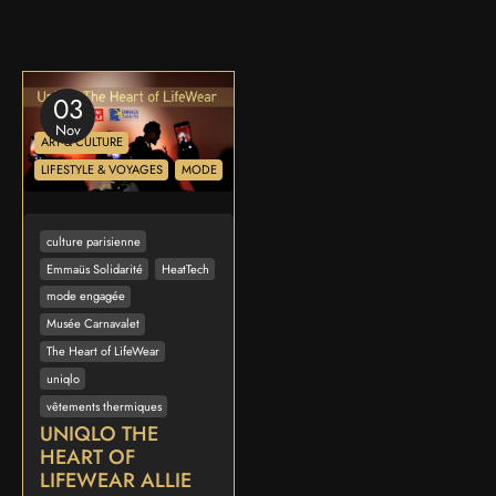
03
Nov
ART & CULTURE
LIFESTYLE & VOYAGES
MODE
culture parisienne
Emmaüs Solidarité
HeatTech
mode engagée
Musée Carnavalet
The Heart of LifeWear
uniqlo
vêtements thermiques
UNIQLO THE
HEART OF
LIFEWEAR ALLIE