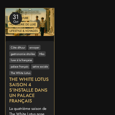
31
ART & CULTURE
Oct
HÔTELLERIE DE LUXE
LIFESTYLE & VOYAGES
Côte d'Azur
envoyer
gastronomie étoilée
Hbo
luxe à la française
palace français
satire sociale
The White Lotus
THE WHITE LOTUS
SAISON 4
S’INSTALLE DANS
UN PALACE
FRANÇAIS
La quatrième saison de
The White Lotus pose