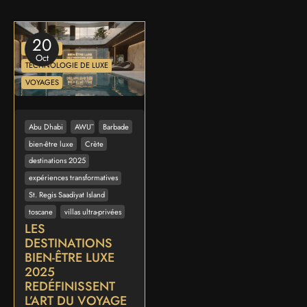
20
BIEN-ÊTRE
Oct
TECHNOLOGIE DE LUXE
VOYAGES
Abu Dhabi
AWŪ
Barbade
bien-être luxe
Crète
destinations 2025
expériences transformatives
St. Regis Saadiyat Island
toscane
villas ultra-privées
LES
DESTINATIONS
BIEN-ÊTRE LUXE
2025
REDÉFINISSENT
L’ART DU VOYAGE