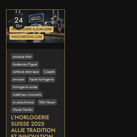
24
Oct
HORLOGERIE & JOAILLERIE
INNOVATIONS LUXE
artisanat d'art
Audemars Piguet
carbone atomique
Czapek
envoyer
haute horlogerie
horlogerie suisse
matériaux innovants
or polychrome
TAG Heuer
Ulysse Nardin
L’HORLOGERIE
SUISSE 2025
ALLIE TRADITION
ET INNOVATION