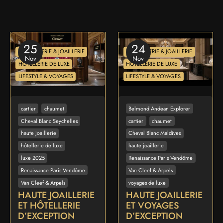
25
24
HORLOGERIE & JOAILLERIE
HORLOGERIE & JOAILLERIE
Nov
Nov
HÔTELLERIE DE LUXE
HÔTELLERIE DE LUXE
LIFESTYLE & VOYAGES
LIFESTYLE & VOYAGES
cartier
chaumet
Belmond Andean Explorer
Cheval Blanc Seychelles
cartier
chaumet
haute joaillerie
Cheval Blanc Maldives
hôtellerie de luxe
haute joaillerie
luxe 2025
Renaissance Paris Vendôme
Renaissance Paris Vendôme
Van Cleef & Arpels
Van Cleef & Arpels
voyages de luxe
HAUTE JOAILLERIE
HAUTE JOAILLERIE
ET HÔTELLERIE
ET VOYAGES
D’EXCEPTION
D’EXCEPTION