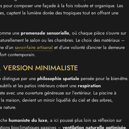
es pour composer une façade à la fois robuste et organique. Les
ées, captent la lumière dorée des tropiques tout en offrant une
s comme une
promenade sensorielle
, où chaque pièce s’ouvre sur
naturellement le salon ou les chambres. Le choix des matériaux –
gne d’un
savoir-faire artisanal
et d’une volonté d’ancrer la demeure
nfort contemporain.
L, VERSION MINIMALISTE
e distingue par une
philosophie spatiale
pensée pour le bien-être.
subtils et les patios intérieurs créent une
respiration
xiste avec une ouverture généreuse sur l’extérieur. La piscine à
la maison, devient un miroir liquéfié du ciel et des arbres,
a nature.
roche
humaniste du luxe
, a ici poussé plus loin sa réflexion sur
lutions bioclimatiques passives –
ventilation naturelle optimisée
,