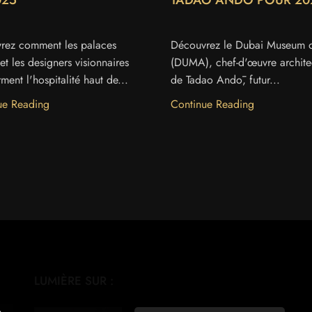
025
TADAO ANDŌ POUR 20
rez comment les palaces
Découvrez le Dubai Museum o
et les designers visionnaires
(DUMA), chef-d'œuvre archite
rment l'hospitalité haut de...
de Tadao Andō, futur...
ue Reading
Continue Reading
LUMIÈRE SUR :