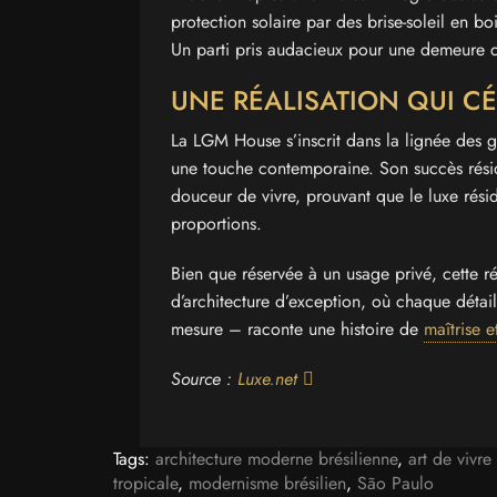
protection solaire par des brise-soleil en bo
Un parti pris audacieux pour une demeure qu
UNE RÉALISATION QUI CÉ
La LGM House s’inscrit dans la lignée des g
une touche contemporaine. Son succès résid
douceur de vivre, prouvant que le luxe résid
proportions.
Bien que réservée à un usage privé, cette r
d’architecture d’exception, où chaque détai
mesure – raconte une histoire de
maîtrise e
Source :
Luxe.net
Tags:
architecture moderne brésilienne
,
art de vivr
tropicale
,
modernisme brésilien
,
São Paulo