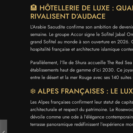
🏨 HÔTELLERIE DE LUXE : QUA
RIVALISENT D’AUDACE
L’Arabie Saoudite confirme son ambition de deveni
semaine. Le groupe Accor signe le Sofitel Jabal O
grand Sofitel au monde à son ouverture en 2026. C
hospitalité française et architecture islamique con
Parallèlement, l’île de Shura accueille The Red Se
établissements haut de gamme d’ici 2030. Ce joyau
entre le désert et la mer Rouge avec ses 140 suites 
❄️ ALPES FRANÇAISES : LE L
Les Alpes françaises confirment leur statut de capi
architecturale et respect du patrimoine. Le Rosewo
dévoile comme une ode à l’élégance contemporaine.
terrasse panoramique redéfinissent l’expérience m