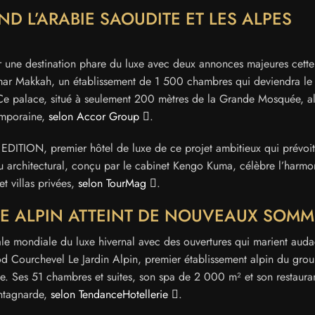
ND L’ARABIE SAOUDITE ET LES ALPES
r une destination phare du luxe avec deux annonces majeures cette
mar Makkah, un établissement de 1 500 chambres qui deviendra le 
e palace, situé à seulement 200 mètres de la Grande Mosquée, al
temporaine,
selon Accor Group
.
a EDITION, premier hôtel de luxe de ce projet ambitieux qui prévoi
 architectural, conçu par le cabinet Kengo Kuma, célèbre l’harmo
et villas privées,
selon TourMag
.
UXE ALPIN ATTEINT DE NOUVEAUX SOMM
tale mondiale du luxe hivernal avec des ouvertures qui marient aud
od Courchevel Le Jardin Alpin, premier établissement alpin du grou
 Ses 51 chambres et suites, son spa de 2 000 m² et son restaura
ontagnarde,
selon TendanceHotellerie
.