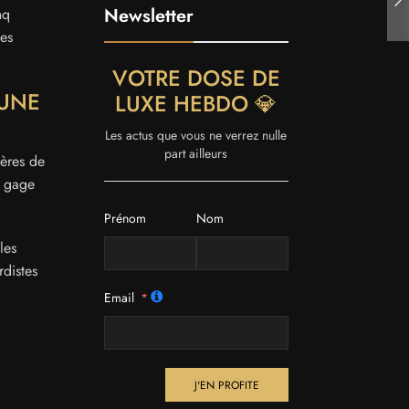
Newsletter
nq
ces
VOTRE DOSE DE
 UNE
LUXE HEBDO 💎
Les actus que vous ne verrez nulle
part ailleurs
tères de
n gage
Prénom
Nom
les
rdistes
Email
J'EN PROFITE