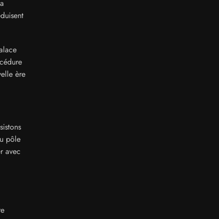
la
éduisent
alace
océdure
elle ère
sistons
u pôle
er avec
re