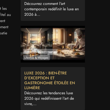
Découvrez comment l'art
t les
contemporain redéfinit le luxe en
2026 à...
itel au
ent
lement
oatie
Bien-être
Gastronomie
Lifestyle & Voyages
LUXE 2026 : BIEN-ÊTRE
D’EXCEPTION ET
GASTRONOMIE ÉTOILÉE EN
LUMIÈRE
Découvrez les tendances luxe
2026 qui redéfinissent l'art de
vivre,...