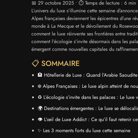
📅 29 octobre 2025 • ⏱️ Temps de lecture : 6 min
L’univers du luxe s’illumine cette semaine d’annonces
Alpes françaises deviennent les épicentres d’une rév
monde à La Mecque et le dévoilement du Rosewood C
comment le luxe réinvente ses frontières entre tradi
comment l’écologie s’invite désormais dans les pal
émergent comme nouvelles capitales du raffinemen
📋 SOMMAIRE
🏨 Hôtellerie de Luxe : Quand l’Arabie Saoudite 
❄️ Alpes Françaises : Le luxe alpin atteint de n
♻️ L’écologie s’invite dans les palaces : Le luxe v
🌍 Destinations émergentes : Le luxe se délocali
👁️ L’œil de Luxe Addict : Ce qu’il faut retenir c
✨ Les 3 moments forts du luxe cette semaine