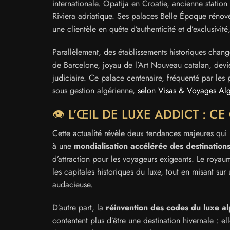
internationale. Opatija en Croatie, ancienne statio
Riviera adriatique. Ses palaces Belle Époque rénov
une clientèle en quête d’authenticité et d’exclusivité
Parallèlement, des établissements historiques chan
de Barcelone, joyau de l’Art Nouveau catalan, devie
judiciaire. Ce palace centenaire, fréquenté par les
sous gestion algérienne,
selon Visas & Voyages Alg
👁️ L’ŒIL DE LUXE ADDICT : C
Cette actualité révèle deux tendances majeures qui r
à une
mondialisation accélérée des destinatio
d’attraction pour les voyageurs exigeants. Le royaum
les capitales historiques du luxe, tout en misant su
audacieuse.
D’autre part, la
réinvention des codes du luxe al
contentent plus d’être une destination hivernale : e