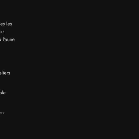
es les
se
 l’aune
liers
ple
en