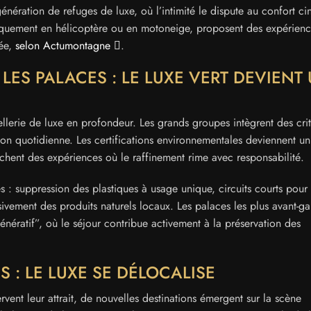
nération de refuges de luxe, où l’intimité le dispute au confort ci
niquement en hélicoptère ou en motoneige, proposent des expérien
lée,
selon Actumontagne
.
 LES PALACES : LE LUXE VERT DEVIENT
ellerie de luxe en profondeur. Les grands groupes intègrent des cri
ation quotidienne. Les certifications environnementales deviennent u
rchent des expériences où le raffinement rime avec responsabilité.
es : suppression des plastiques à usage unique, circuits courts pour 
sivement des produits naturels locaux. Les palaces les plus avant-ga
nératif”, où le séjour contribue activement à la préservation des
 : LE LUXE SE DÉLOCALISE
rvent leur attrait, de nouvelles destinations émergent sur la scène