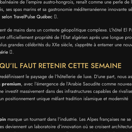
n balnéaire de l’empire austro-hongrois, renaît comme une perle de 
és, ses spas marins et sa gastronomie méditerranéenne innovante s
,
selon TravelPulse Québec
.
gent de mains dans un contexte géopolitique complexe. L’hôtel El P
nt officiellement propriété de l’État algérien après une longue pr
 plus grandes célébrités du XXe siècle, s’apprête à entamer une nouv
érie
.
E QU’IL FAUT RETENIR CETTE SEMAINE
edéfinissent le paysage de l’hôtellerie de luxe. D’une part, nous as
ns premium
, avec l’émergence de l’Arabie Saoudite comme nouvea
e investit massivement dans des infrastructures capables de rivalis
r un positionnement unique mêlant tradition islamique et modernité
pin
marque un tournant dans l’industrie. Les Alpes françaises ne se
lles deviennent un laboratoire d’innovation où se croisent architectu