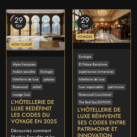
29
29
Oct
Oct
VOYAGES
NON CLASSÉ
Ecologie
Alpes françaises
El Palace Barcelone
Arabie saoudite
Ecologie
expériences immersives
hôtellerie de luxe
palaces
hôtellerie de luxe
Rosewood
sofitel
luxe responsable
patrimoine
voyage luxe
Rosewood Courchevel
L’HÔTELLERIE DE
The Red Sea EDITION
LUXE REDÉFINIT
L’HÔTELLERIE DE
LES CODES DU
LUXE RÉINVENTE
VOYAGE EN 2025
SES CODES ENTRE
PATRIMOINE ET
Découvrez comment
INNOVATION