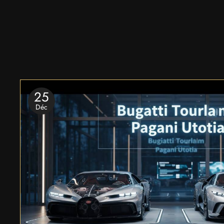
25
Déc