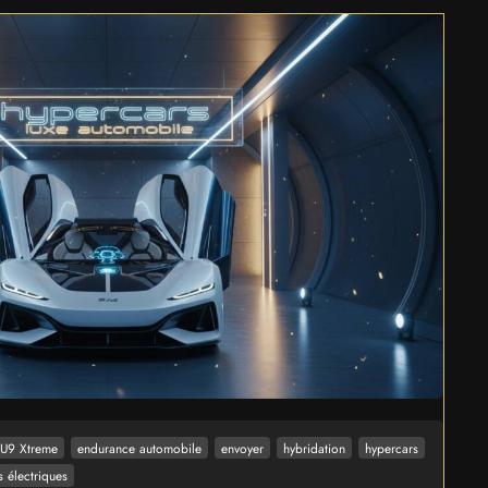
U9 Xtreme
endurance automobile
envoyer
hybridation
hypercars
s électriques