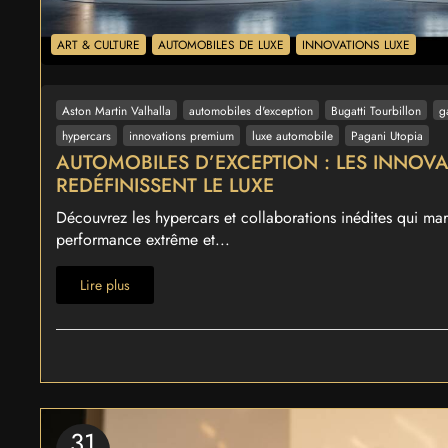
ART & CULTURE
AUTOMOBILES DE LUXE
INNOVATIONS LUXE
Aston Martin Valhalla
automobiles d'exception
Bugatti Tourbillon
g
hypercars
innovations premium
luxe automobile
Pagani Utopia
AUTOMOBILES D’EXCEPTION : LES INNOV
REDÉFINISSENT LE LUXE
Découvrez les hypercars et collaborations inédites qui mari
performance extrême et...
Lire plus
31