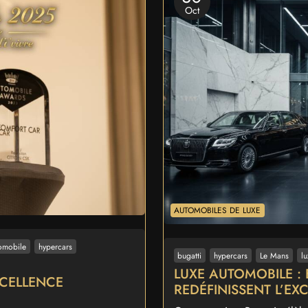
Oct
AUTOMOBILES DE LUXE
omobile
hypercars
bugatti
hypercars
Le Mans
l
LUXE AUTOMOBILE : 
XCELLENCE
REDÉFINISSENT L’EX