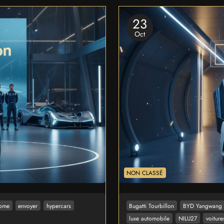
23
Oct
NON CLASSÉ
nome
envoyer
hypercars
Bugatti Tourbillon
BYD Yangwang 
luxe automobile
NILU27
voiture