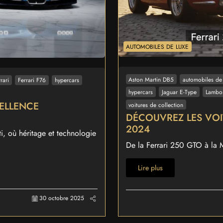
AUTOMOBILES DE LUXE
Aston Martin DB5
automobiles de
rrari
Ferrari F76
hypercars
hypercars
Jaguar E-Type
Lambor
CELLENCE
voitures de collection
DÉCOUVREZ LES VOI
2024
i, où héritage et technologie
De la Ferrari 250 GTO à la M
Lire plus
30 octobre 2025