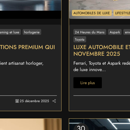
AUTOMOBILES DE LUXE
LIFESTY
aming et luxe
horlogerie
24 Heures du Mans
Aspark
env
Toyota
ATIONS PREMIUM QUI
LUXE AUTOMOBILE ET
NOVEMBRE 2025
ent artisanat horloger,
Ferrari, Toyota et Aspark red
de luxe innove...
Lire plus
25 décembre 2025
30