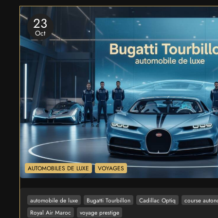
23
Oct
AUTOMOBILES DE LUXE
VOYAGES
automobile de luxe
Bugatti Tourbillon
Cadillac Optiq
course auto
Royal Air Maroc
voyage prestige