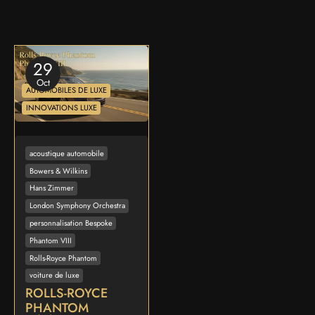
29
Oct
AUTOMOBILES DE LUXE
INNOVATIONS LUXE
acoustique automobile
Bowers & Wilkins
Hans Zimmer
London Symphony Orchestra
personnalisation Bespoke
Phantom VIII
Rolls-Royce Phantom
voiture de luxe
ROLLS-ROYCE
PHANTOM