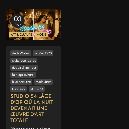
03
Nov
ART & CULTURE
MODE
Andy Warhol
années 1970
clubs légendaires
design d'intérieur
héritage culturel
luxe nocturne
mode disco
New York
Studio 54
STUDIO 54 L’ÂGE
D’OR OÙ LA NUIT
DEVENAIT UNE
ŒUVRE D’ART
TOTALE