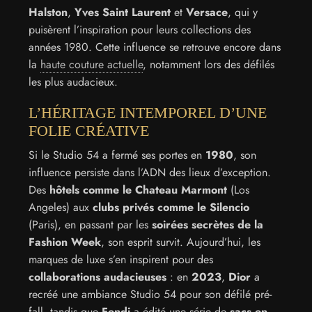
Halston
,
Yves Saint Laurent
et
Versace
, qui y
puisèrent l’inspiration pour leurs collections des
années 1980. Cette influence se retrouve encore dans
la
haute couture actuelle
, notamment lors des défilés
les plus audacieux.
L’HÉRITAGE INTEMPOREL D’UNE
FOLIE CRÉATIVE
Si le Studio 54 a fermé ses portes en
1980
, son
influence persiste dans l’ADN des lieux d’exception.
Des
hôtels comme le Chateau Marmont
(Los
Angeles) aux
clubs privés comme le Silencio
(Paris), en passant par les
soirées secrètes de la
Fashion Week
, son esprit survit. Aujourd’hui, les
marques de luxe s’en inspirent pour des
collaborations audacieuses
: en
2023
,
Dior
a
recréé une ambiance Studio 54 pour son défilé pré-
fall, tandis que
Fendi
a édité une série de
sacs en