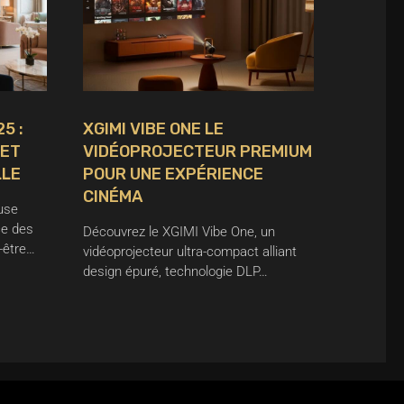
5 :
XGIMI VIBE ONE LE
 ET
VIDÉOPROJECTEUR PREMIUM
LLE
POUR UNE EXPÉRIENCE
CINÉMA
use
ce des
Découvrez le XGIMI Vibe One, un
n-être…
vidéoprojecteur ultra-compact alliant
design épuré, technologie DLP…