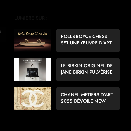
LUMIÈRE SUR :
ROLLS-ROYCE CHESS
SET UNE ŒUVRE D’ART
POUR LES AMATEURS
D’ÉCHECS
LE BIRKIN ORIGINEL DE
JANE BIRKIN PULVÉRISE
LES RECORDS À 8,6
MILLIONS D’EUROS
CHANEL MÉTIERS D’ART
2025 DÉVOILE NEW
YORK PAR MATTHIEU
BLAZY