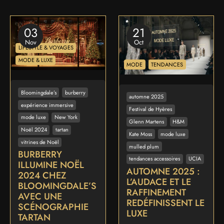
03
21
Nov
Oct
LIFESTYLE & VOYAGES
MODE & LUXE
MODE
TENDANCES
Bloomingdale’s
burberry
automne 2025
expérience immersive
Festival de Hyères
mode luxe
New York
Glenn Martens
H&M
Noël 2024
tartan
Kate Moss
mode luxe
vitrines de Noël
mulled plum
BURBERRY
tendances accessoires
UCIA
ILLUMINE NOËL
AUTOMNE 2025 :
2024 CHEZ
L’AUDACE ET LE
BLOOMINGDALE’S
RAFFINEMENT
AVEC UNE
REDÉFINISSENT LE
SCÉNOGRAPHIE
LUXE
TARTAN