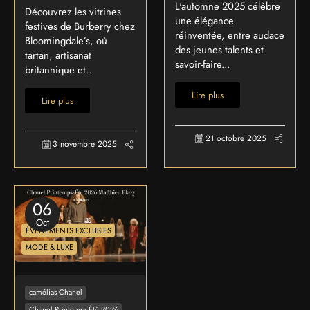
L'automne 2025 célèbre
Découvrez les vitrines
une élégance
festives de Burberry chez
réinventée, entre audace
Bloomingdale’s, où
des jeunes talents et
tartan, artisanat
savoir-faire...
britannique et...
Lire plus
Lire plus
21 octobre 2025
3 novembre 2025
06
Oct
ÉVÉNEMENTS EXCLUSIFS
MODE & LUXE
camélias Chanel
Chanel Printemps-Été 2026