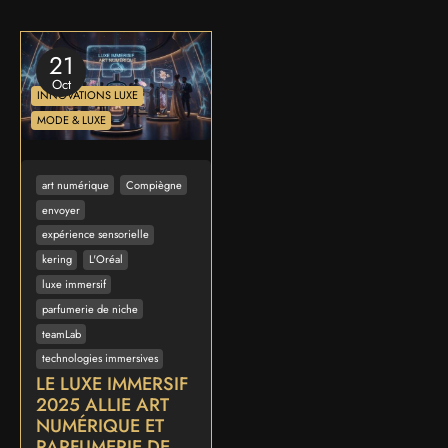
21
Oct
INNOVATIONS LUXE
MODE & LUXE
art numérique
Compiègne
envoyer
expérience sensorielle
kering
L'Oréal
luxe immersif
parfumerie de niche
teamLab
technologies immersives
LE LUXE IMMERSIF
2025 ALLIE ART
NUMÉRIQUE ET
PARFUMERIE DE