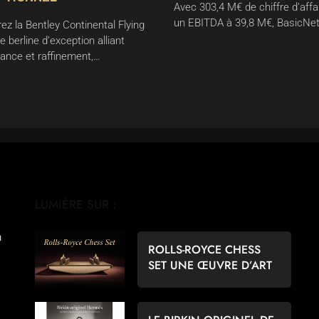
Avec 303,4 M€ de chiffre d’affa
un EBITDA à 39,8 M€, BasicNe
ez la Bentley Continental Flying
e berline d’exception alliant
ance et raffinement,…
LUMIÈRE SUR :
ROLLS-ROYCE CHESS
SET UNE ŒUVRE D’ART
POUR LES AMATEURS
D’ÉCHECS