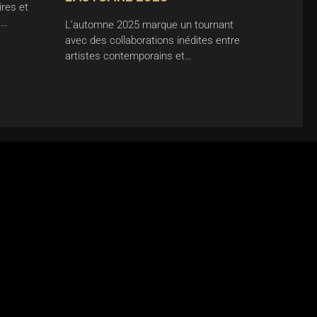
ires et
t…
L’automne 2025 marque un tournant
avec des collaborations inédites entre
artistes contemporains et…