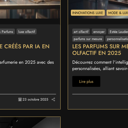
INNOVATIONS LUXE
MODE & LU
es Parfums
luxe olfactif
art olfactif
envoyer
Estée Laude
parfums sur mesure
personnalisati
E CRÉÉS PAR IA EN
LES PARFUMS SUR ME
OLFACTIF EN 2025
 parfumerie en 2025 avec des
Découvrez comment l'intellige
personnalisées, alliant savoir-f
Lire plus
23 octobre 2025