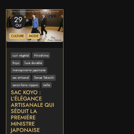
29
Oct
CULTURE
MODE
cuir végétal
Hiroshima
Koyo
luxe durable
maroquinerie japonaise
sac artisanal
Sanae Takaichi
savoir-faire nippon
taille
SAC KOYO :
L’ÉLÉGANCE
ARTISANALE QUI
SÉDUIT LA
PREMIÈRE
MINISTRE
JAPONAISE