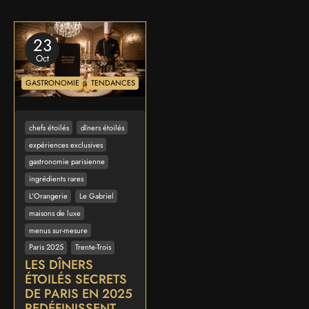
23
Oct
GASTRONOMIE
TENDANCES
chefs étoilés
dîners étoilés
expériences exclusives
gastronomie parisienne
ingrédients rares
L'Orangerie
Le Gabriel
maisons de luxe
menus sur-mesure
Paris 2025
Trente-Trois
LES DÎNERS
ÉTOILÉS SECRETS
DE PARIS EN 2025
REDÉFINISSENT