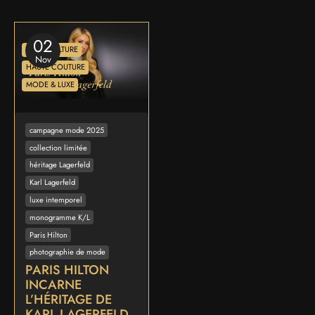
02
ART & CULTURE
Nov
HAUTE COUTURE
MODE & LUXE
campagne mode 2025
collection limitée
héritage Lagerfeld
Karl Lagerfeld
luxe intemporel
monogramme K/L
Paris Hilton
photographie de mode
PARIS HILTON
INCARNE
L’HÉRITAGE DE
KARL LAGERFELD