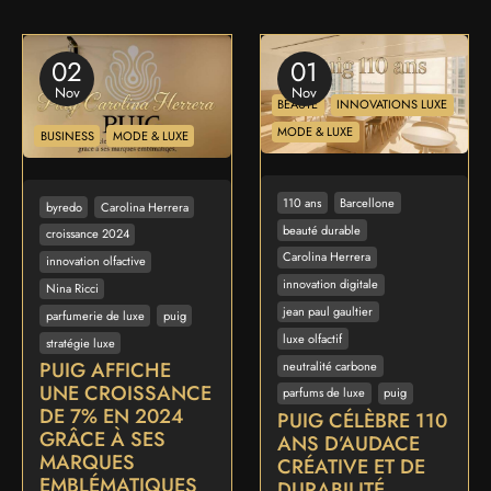
02
01
Nov
Nov
BEAUTÉ
INNOVATIONS LUXE
MODE & LUXE
BUSINESS
MODE & LUXE
110 ans
Barcellone
byredo
Carolina Herrera
beauté durable
croissance 2024
Carolina Herrera
innovation olfactive
innovation digitale
Nina Ricci
jean paul gaultier
parfumerie de luxe
puig
luxe olfactif
stratégie luxe
PUIG AFFICHE
neutralité carbone
UNE CROISSANCE
parfums de luxe
puig
DE 7% EN 2024
PUIG CÉLÈBRE 110
GRÂCE À SES
ANS D’AUDACE
MARQUES
CRÉATIVE ET DE
EMBLÉMATIQUES
DURABILITÉ