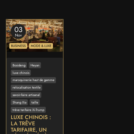
03
Nov
BUSINESS
MODE & LUXE
Bosideng
Heyan
luxe chinois
maroquinerie haut de gamme
relocalisation textile
savoir-faire artisanal
Shang Xia
taille
trêve tarifaire Xi-Trump
LUXE CHINOIS :
LA TRÊVE
TARIFAIRE, UN