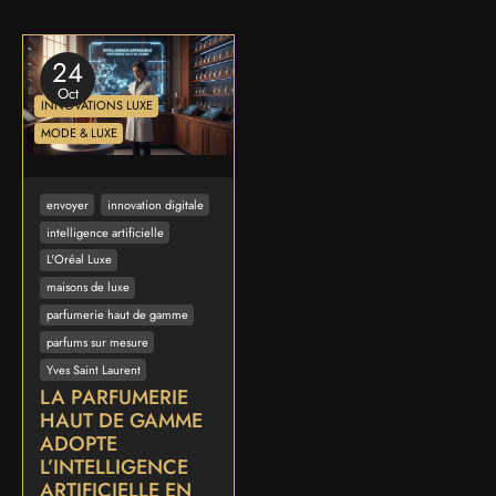
24
Oct
INNOVATIONS LUXE
MODE & LUXE
envoyer
innovation digitale
intelligence artificielle
L'Oréal Luxe
maisons de luxe
parfumerie haut de gamme
parfums sur mesure
Yves Saint Laurent
LA PARFUMERIE
HAUT DE GAMME
ADOPTE
L’INTELLIGENCE
ARTIFICIELLE EN