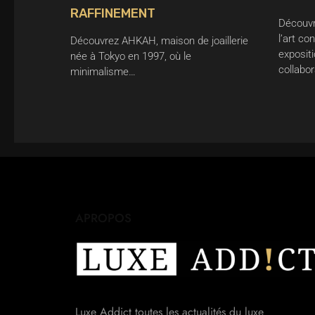
RAFFINEMENT
Découvr
l’art c
Découvrez AHKAH, maison de joaillerie
exposit
née à Tokyo en 1997, où le
collabo
minimalisme…
APROPOS
Luxe Addict toutes les actualités du luxe