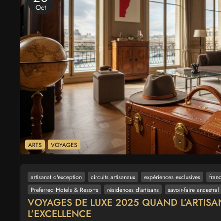
Oct
ARTS
VOYAGES
artisanat d'exception
circuits artisanaux
expériences exclusives
fran
Preferred Hotels & Resorts
résidences d'artisans
savoir-faire ancestral
VOYAGES DE LUXE 2025 QUAND L’ARTIS
L’EXCELLENCE