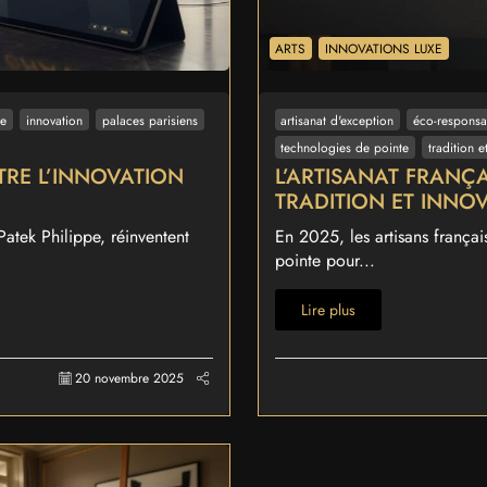
ARTS
INNOVATIONS LUXE
xe
innovation
palaces parisiens
artisanat d'exception
éco-responsab
technologies de pointe
tradition e
TRE L’INNOVATION
L’ARTISANAT FRANÇA
TRADITION ET INNO
tek Philippe, réinventent
En 2025, les artisans françai
pointe pour...
Lire plus
20 novembre 2025