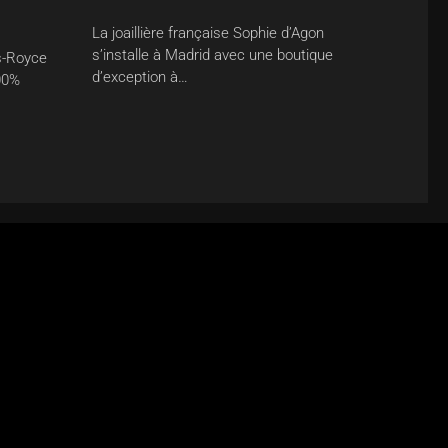
La joaillière française Sophie d’Agon
s’installe à Madrid avec une boutique
s-Royce
d’exception à…
00%