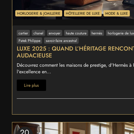
HORLOGERIE & JOAILLERIE
HÔTELLERIE DE LUXE
MODE & LUXE
cartier
chanel
envoyer
haute couture
hermès
horlogerie de lu
Patek Philippe
savoir-faire ancestral
LUXE 2025 : QUAND L’HÉRITAGE RENCON
AUDACIEUSE
Découvrez comment les maisons de prestige, d'Hermès à Pa
l'excellence en...
Lire plus
20